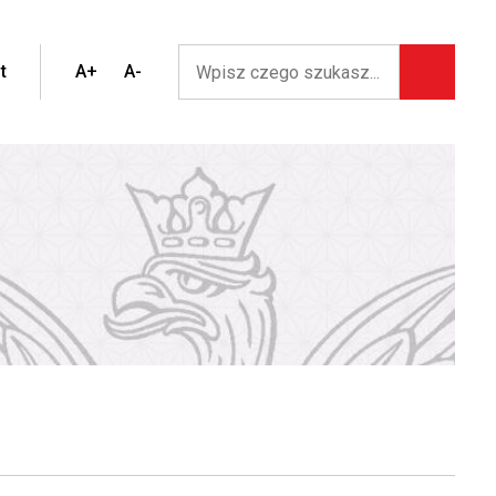
t
A+
A-