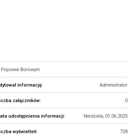
 w Popowie Borowym
dytował informację:
Administrator
iczba załączników:
0
ata udostępnienia informacji:
Niedziela, 01.06.2025
iczba wyświetleń:
729