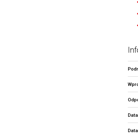
Inf
Podm
Wpro
Odpo
Data
Data