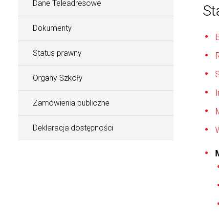
Dane Teleadresowe
St
Dokumenty
B
Status prawny
S
Organy Szkoły
I
Zamówienia publiczne
Deklaracja dostępności